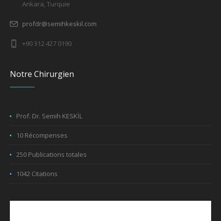
Ankara, Turquie
profdr@semihkeskil.com
+90 312 427 0190
Notre Chirurgien
Prof. Dr. Semih KESKİL
10 Récompenses
250 Publications totales
1042 Citations