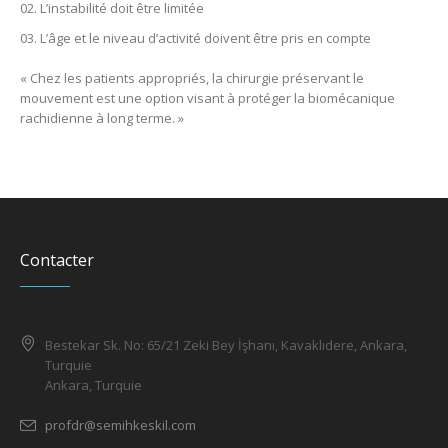
L’instabilité doit être limitée
L’âge et le niveau d’activité doivent être pris en compte
« Chez les patients appropriés, la chirurgie préservant le
mouvement est une option visant à protéger la biomécanique
rachidienne à long terme. »
Contacter
Bestekar Sk. No: 65/21 Zeki Bey İşhanı, Kavaklıdere, Ankara,
Turquie
Ankara, Turquie
profdr@semihkeskil.com