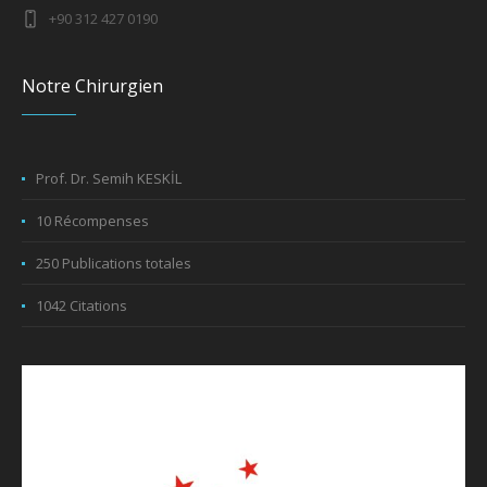
+90 312 427 0190
Notre Chirurgien
Prof. Dr. Semih KESKİL
10 Récompenses
250 Publications totales
1042 Citations