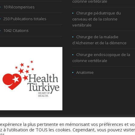
colonne vertébrale
10 Récompenses
Chirurgie pédiatrique du
250 Publications totales
cerveau et de la colonne
vertébrale
1042 Citations
Chirurgie de la maladie
d'Alzheimer et de la démence
Chirurgie endoscopique de la
colonne vertébrale
Anatomie
l'expérience la plus pertinente en mémorisant vos préférences et vo
z à l'utilisation de TOUS les cookies. Cependant, vous pouvez visite
32 169 88 38 - © All Rights Reserved
À propos de l’entreprise
Polit