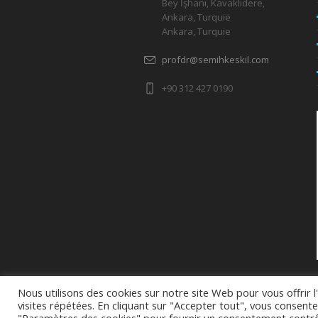
Bey İşhanı, Kavaklıdere,
Ankara, Turquie
Ankara, Turquie
profdr@semihkeskil.com
+90 312 427 0190
Nous utilisons des cookies sur notre site Web pour vous offrir 
visites répétées. En cliquant sur "Accepter tout", vous consente
semihkeskil.com 2025 - Site Editor: +90 5