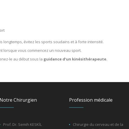
ort
s longtemps, évitez les sports soudains et à forte intensité.
nt lorsque vous commencez un nouveau sport.
renez-le au début sous la
guidance d’un kinésithérapeute.
Notre Chirurgien
Profession médicale
Prof. Dr. Semih KESKİL
Chirurgie du cerveau et de la