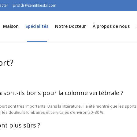
acter
profdr@semihkeskil.com
Maison
Spécialités
Notre Docteur
À propos de nous
ort?
s
sont-ils bons pour la colonne vertébrale ?
sport sont très importants. Dans la littérature, il a été montré que les spor
les douleurs lombaires et cervicales d’environ 20–30 %.
nt plus sûrs ?