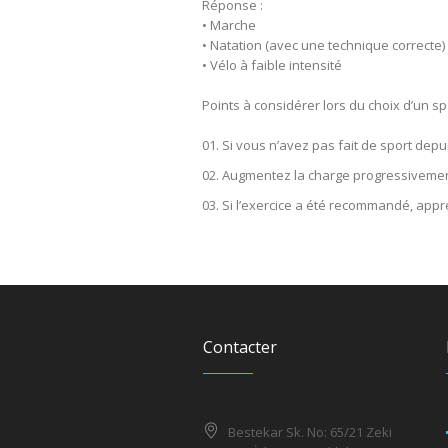
Réponse :
• Marche
• Natation (avec une technique correcte)
• Vélo à faible intensité
Points à considérer lors du choix d’un sp
Si vous n’avez pas fait de sport depui
Augmentez la charge progressiveme
Si l’exercice a été recommandé, app
Contacter
Bestekar Sk. No: 65/21 Zeki