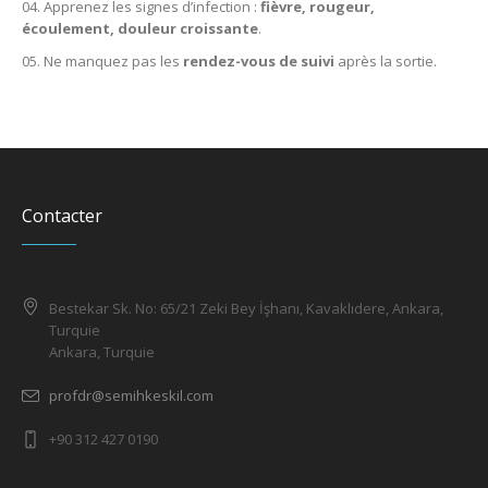
Apprenez les signes d’infection :
fièvre, rougeur,
écoulement, douleur croissante
.
Ne manquez pas les
rendez-vous de suivi
après la sortie.
Contacter
Bestekar Sk. No: 65/21 Zeki Bey İşhanı, Kavaklıdere, Ankara,
Turquie
Ankara, Turquie
profdr@semihkeskil.com
+90 312 427 0190