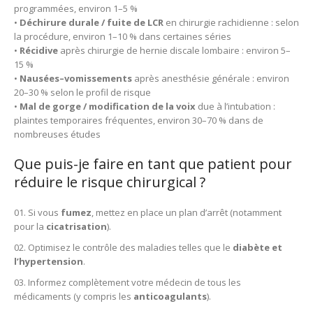
programmées, environ 1–5 %
•
Déchirure durale / fuite de LCR
en chirurgie rachidienne : selon
la procédure, environ 1–10 % dans certaines séries
•
Récidive
après chirurgie de hernie discale lombaire : environ 5–
15 %
•
Nausées–vomissements
après anesthésie générale : environ
20–30 % selon le profil de risque
•
Mal de gorge / modification de la voix
due à l’intubation :
plaintes temporaires fréquentes, environ 30–70 % dans de
nombreuses études
Que puis-je faire en tant que patient pour
réduire le risque chirurgical ?
Si vous
fumez
, mettez en place un plan d’arrêt (notamment
pour la
cicatrisation
).
Optimisez le contrôle des maladies telles que le
diabète et
l’hypertension
.
Informez complètement votre médecin de tous les
médicaments (y compris les
anticoagulants
).