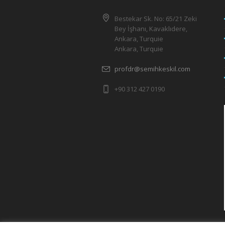
Bestekar Sk. No: 65/21 Zeki
Bey İşhanı, Kavaklıdere,
Ankara, Turquie
Ankara, Turquie
profdr@semihkeskil.com
+90 312 427 0190