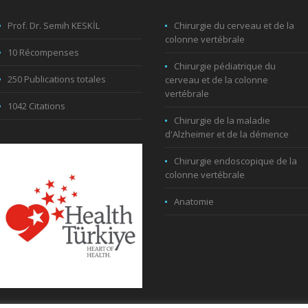
Prof. Dr. Semih KESKİL
Chirurgie du cerveau et de la
colonne vertébrale
10 Récompenses
Chirurgie pédiatrique du
250 Publications totales
cerveau et de la colonne
vertébrale
1042 Citations
Chirurgie de la maladie
d'Alzheimer et de la démence
Chirurgie endoscopique de la
colonne vertébrale
Anatomie