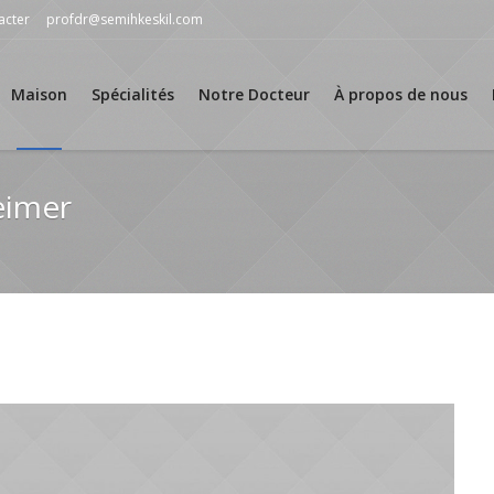
acter
profdr@semihkeskil.com
Maison
Spécialités
Notre Docteur
À propos de nous
eimer