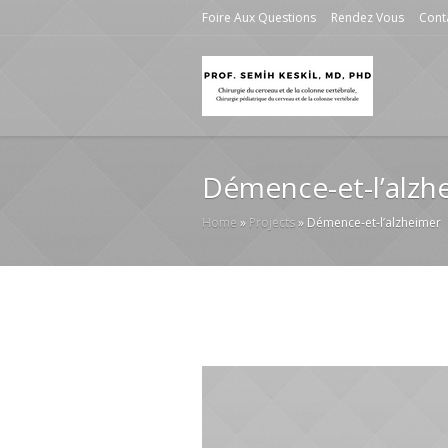
Foire Aux Questions
Rendez Vous
Cont
Démence-et-l’alzh
Home
»
Projects
»
Démence-et-l’alzheimer